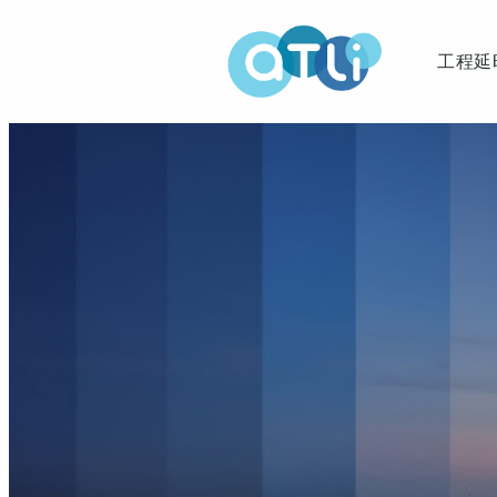
跳
工程延
至
正
文